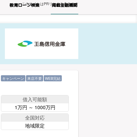
このサイトはPRリンクを含みます
教育ローン検索
掲載金融機関
キャンペーン
来店不要
WEB完結
借入可能額
1万円 ～ 1000万円
全国対応
地域限定