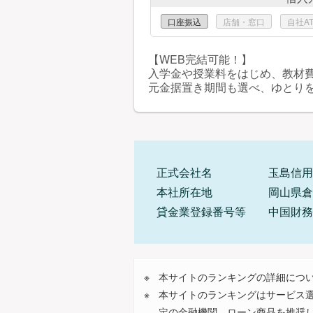
口座振込
店舗・窓口
自社A
【WEB完結可能！】
入学金や授業料をはじめ、教材
元金据置き期間も選べ、ゆとり
正式会社名
玉島信用
本社所在地
岡山県倉
貸金業登録番号等
中国財務
本サイトのランキングの詳細につ
本サイトのランキングはサービス
定の金融機関、ローン商品を推奨