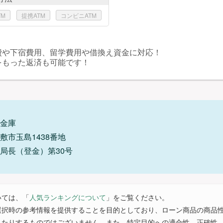
TM
提携ATM
コンビニATM
費や下宿費用、留学費用や借換え資金に対応！
をもった返済も可能です！
金庫
敷市玉島1438番地
局長（登金）第30号
いては、「
人気ランキングについて
」をご覧ください。
選択時の参考情報を提供することを目的としており、ローン商品の商品
したりするものではございません。また、特定目的への適合性、正確性