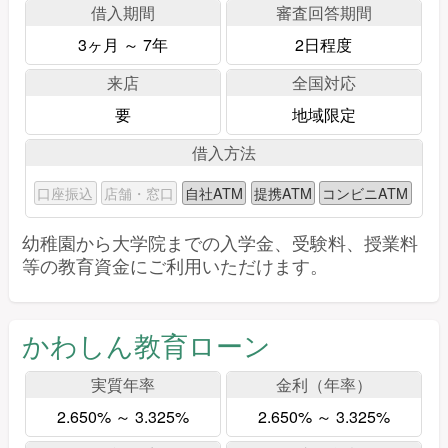
借入期間
審査回答期間
3ヶ月 ～ 7年
2日程度
来店
全国対応
要
地域限定
借入方法
口座振込
店舗・窓口
自社ATM
提携ATM
コンビニATM
幼稚園から大学院までの入学金、受験料、授業料
等の教育資金にご利用いただけます。
かわしん教育ローン
実質年率
金利（年率）
2.650% ～ 3.325%
2.650% ～ 3.325%