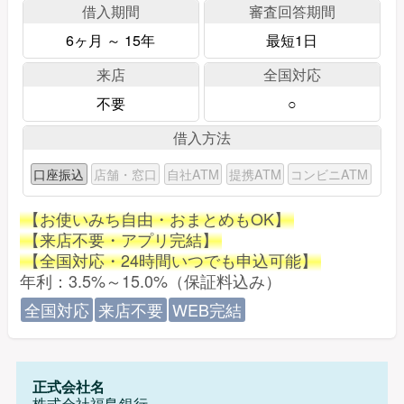
借入期間
審査回答期間
6ヶ月 ～ 15年
最短1日
来店
全国対応
不要
○
借入方法
口座振込
店舗・窓口
自社ATM
提携ATM
コンビニATM
【お使いみち自由・おまとめもOK】
【来店不要・アプリ完結】
【全国対応・24時間いつでも申込可能】
年利：3.5%～15.0%（保証料込み）
全国対応
来店不要
WEB完結
正式会社名
株式会社福島銀行