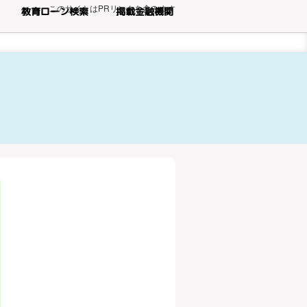
このサイトはPRリンクを含みます
教育ローン検索
掲載金融機関